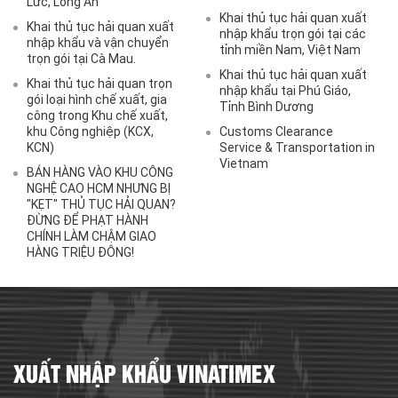
Lức, Long An
Khai thủ tục hải quan xuất
Khai thủ tục hải quan xuất
nhập khẩu trọn gói tại các
nhập khẩu và vận chuyển
tỉnh miền Nam, Việt Nam
trọn gói tại Cà Mau.
Khai thủ tục hải quan xuất
Khai thủ tục hải quan trọn
nhập khẩu tại Phú Giáo,
gói loại hình chế xuất, gia
Tỉnh Bình Dương
công trong Khu chế xuất,
khu Công nghiệp (KCX,
Customs Clearance
KCN)
Service & Transportation in
Vietnam
BÁN HÀNG VÀO KHU CÔNG
NGHỆ CAO HCM NHƯNG BỊ
"KẸT" THỦ TỤC HẢI QUAN?
ĐỪNG ĐỂ PHẠT HÀNH
CHÍNH LÀM CHẬM GIAO
HÀNG TRIỆU ĐÔNG!
XUẤT NHẬP KHẨU VINATIMEX