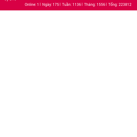
Online: 1
Ngày: 175
Tuần: 1136
Tháng: 1556
Tổng: 223812