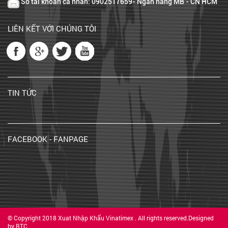
Số tài khoản cá nhân: 0902517659- Ngân hàng MB - CN HCM
LIÊN KẾT VỚI CHÚNG TÔI
TIN TỨC
FACEBOOK - FANPAGE
© Copyright 2018 Xuat Nhập Khẩu Vinatimex . All rights reserved.Designed
by BTC