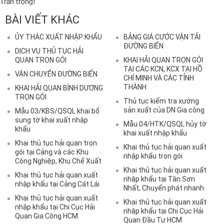
Trân trọng!
BÀI VIẾT KHÁC
ỦY THÁC XUẤT NHẬP KHẨU
BẢNG GIÁ CƯỚC VẬN TẢI
ĐƯỜNG BIỂN
DỊCH VỤ THỦ TỤC HẢI
QUAN TRỌN GÓI
KHAI HẢI QUAN TRỌN GÓI
TẠI CÁC KCN, KCX TẠI HỒ
VẬN CHUYỂN ĐƯỜNG BIỂN
CHÍ MINH VÀ CÁC TỈNH
THÀNH
KHAI HẢI QUAN BÌNH DƯƠNG
TRỌN GÓI
Thủ tục kiểm tra xưởng
sản xuất của DN Gia công
Mẫu 03/KBS/QSQL khai bổ
sung tờ khai xuất nhập
Mẫu 04/HTK/QSQL hủy tờ
khẩu
khai xuất nhập khẩu
Khai thủ tục hải quan trọn
Khai thủ tục hải quan xuất
gói tại Cảng và các Khu
nhập khẩu trọn gói
Công Nghiệp, Khu Chế Xuất
Khai thủ tục hải quan xuất
Khai thủ tục hải quan xuất
nhập khẩu tại Tân Sơn
nhập khẩu tại Cảng Cát Lái
Nhất, Chuyển phát nhanh
Khai thủ tục hải quan xuất
Khai thủ tục hải quan xuất
nhập khẩu tại Chi Cục Hải
nhập khẩu tại Chi Cục Hải
Quan Gia Công HCM
Quan Đầu Tư HCM