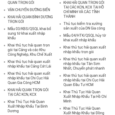
QUAN TRỌN GÓI
KHAI HẢI QUAN TRỌN GÓI
TẠI CÁC KCN, KCX TẠI HỒ
VẬN CHUYỂN ĐƯỜNG BIỂN
CHÍ MINH VÀ CÁC TỈNH
THÀNH
KHAI HẢI QUAN BÌNH DƯƠNG
TRỌN GÓI
Thủ tục kiểm tra xưởng
sản xuất của DN Gia công
Mẫu 03/KBS/QSQL khai bổ
sung tờ khai xuất nhập
Mẫu 04/HTK/QSQL hủy tờ
khẩu
khai xuất nhập khẩu
Khai thủ tục hải quan trọn
Khai thủ tục hải quan xuất
gói tại Cảng và các Khu
nhập khẩu trọn gói
Công Nghiệp, Khu Chế Xuất
Khai thủ tục hải quan xuất
Khai thủ tục hải quan xuất
nhập khẩu tại Tân Sơn
nhập khẩu tại Cảng Cát Lái
Nhất, Chuyển phát nhanh
Khai thủ tục hải quan xuất
Khai thủ tục hải quan xuất
nhập khẩu tại Chi Cục Hải
nhập khẩu tại Chi Cục Hải
Quan Gia Công HCM
Quan Đầu Tư HCM
KHAI HẢI QUAN TRỌN GÓI
Khai Thủ Tục Hải Quan
TẠI CÁC KCN, KCX
Xuất Nhập Khẩu Tại Hồ Chí
Minh
Khai Thủ Tục Hải Quan
Xuất Nhập Khẩu Tại Bình
Khai Thủ Tục Hải Quan
Dương
Xuất Nhập Khẩu tại Đồng