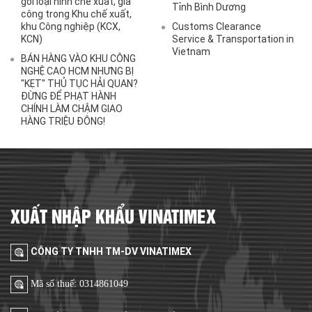
gói loại hình chế xuất, gia
Tỉnh Bình Dương
công trong Khu chế xuất,
khu Công nghiệp (KCX,
Customs Clearance
KCN)
Service & Transportation in
Vietnam
BÁN HÀNG VÀO KHU CÔNG
NGHỆ CAO HCM NHƯNG BỊ
"KẸT" THỦ TỤC HẢI QUAN?
ĐỪNG ĐỂ PHẠT HÀNH
CHÍNH LÀM CHẬM GIAO
HÀNG TRIỆU ĐÔNG!
XUẤT NHẬP KHẨU VINATIMEX
CÔNG TY TNHH TM-DV VINATIMEX
Mã số thuế: 0314861049