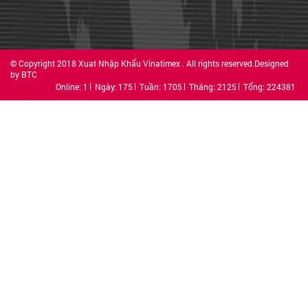
© Copyright 2018 Xuat Nhập Khẩu Vinatimex . All rights reserved.Designed
by BTC
Online: 1
Ngày: 175
Tuần: 1705
Tháng: 2125
Tổng: 224381