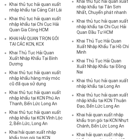
Khai thủ tục hải quan xuất
Khai thủ tục hải quan xuất
nhập khẩu tại Tân Sơn
nhập khẩu tại Cảng Cát Lái
Nhất, Chuyển phát nhanh
Khai thủ tục hải quan xuất
Khai thủ tục hải quan xuất
nhập khẩu tại Chi Cục Hải
nhập khẩu tại Chi Cục Hải
Quan Gia Công HCM
Quan Đầu Tư HCM
KHAI HẢI QUAN TRỌN GÓI
Khai Thủ Tục Hải Quan
TẠI CÁC KCN, KCX
Xuất Nhập Khẩu Tại Hồ Chí
Minh
Khai Thủ Tục Hải Quan
Xuất Nhập Khẩu Tại Bình
Khai Thủ Tục Hải Quan
Dương
Xuất Nhập Khẩu tại Đồng
Nai
Khai thủ tục hải quan xuất
nhập khẩu hàng máy móc
Khai thủ tục hải quan xuất
cũ đã qua sử dụng
nhập khẩu tại Long An
Khai thủ tục hải quan xuất
Khai thủ tục hải quan xuất
nhập khẩu tại KCN Phú An
nhập khẩu tại KCN Thuận
Thạnh, Bến Lức Long An
Đạo, Bến Lức Long An
Khai thủ tục hải quan xuất
Khai hải quan xuất nhập
nhập khẩu tại KCN Vĩnh Lộc
khẩu trọn gói tại KCN Nhựt
2, Bến Lức, Long An
Chánh, Bến Lức Long An
Khai hải quan xuất nhập
Khai hải quan xuất nhập
khẩu trọn gói tại KCN