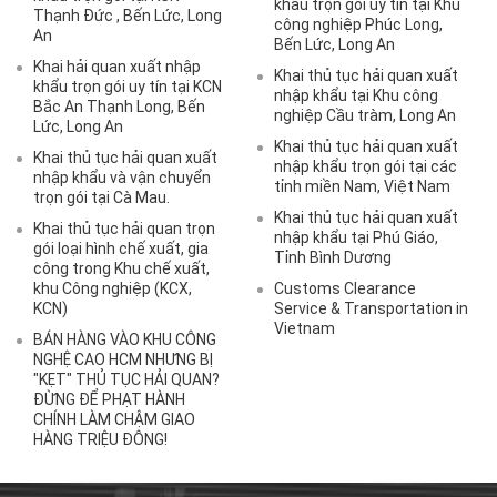
khẩu trọn gói uy tín tại Khu
Thạnh Đức , Bến Lức, Long
công nghiệp Phúc Long,
An
Bến Lức, Long An
Khai hải quan xuất nhập
Khai thủ tục hải quan xuất
khẩu trọn gói uy tín tại KCN
nhập khẩu tại Khu công
Bắc An Thạnh Long, Bến
nghiệp Cầu tràm, Long An
Lức, Long An
Khai thủ tục hải quan xuất
Khai thủ tục hải quan xuất
nhập khẩu trọn gói tại các
nhập khẩu và vận chuyển
tỉnh miền Nam, Việt Nam
trọn gói tại Cà Mau.
Khai thủ tục hải quan xuất
Khai thủ tục hải quan trọn
nhập khẩu tại Phú Giáo,
gói loại hình chế xuất, gia
Tỉnh Bình Dương
công trong Khu chế xuất,
khu Công nghiệp (KCX,
Customs Clearance
KCN)
Service & Transportation in
Vietnam
BÁN HÀNG VÀO KHU CÔNG
NGHỆ CAO HCM NHƯNG BỊ
"KẸT" THỦ TỤC HẢI QUAN?
ĐỪNG ĐỂ PHẠT HÀNH
CHÍNH LÀM CHẬM GIAO
HÀNG TRIỆU ĐÔNG!