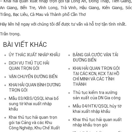
– Khai hải quan xuất nhập trọn gói tại Long An, Đồng Tháp, Tiền Giang,
An Giang, Bến Tre, Vĩnh Long, Trà Vinh, Hậu Giang, Kiên Giang, Sóc
Trăng, Bạc Liêu, Cà Mau và Thành phố Cần Thơ
Hãy liên hệ ngay với chúng tôi để được tư vấn và hỗ trợ tận tình nhất.
Trân trọng.
BÀI VIẾT KHÁC
ỦY THÁC XUẤT NHẬP KHẨU
BẢNG GIÁ CƯỚC VẬN TẢI
ĐƯỜNG BIỂN
DỊCH VỤ THỦ TỤC HẢI
QUAN TRỌN GÓI
KHAI HẢI QUAN TRỌN GÓI
TẠI CÁC KCN, KCX TẠI HỒ
VẬN CHUYỂN ĐƯỜNG BIỂN
CHÍ MINH VÀ CÁC TỈNH
THÀNH
KHAI HẢI QUAN BÌNH DƯƠNG
TRỌN GÓI
Thủ tục kiểm tra xưởng
sản xuất của DN Gia công
Mẫu 03/KBS/QSQL khai bổ
sung tờ khai xuất nhập
Mẫu 04/HTK/QSQL hủy tờ
khẩu
khai xuất nhập khẩu
Khai thủ tục hải quan trọn
Khai thủ tục hải quan xuất
gói tại Cảng và các Khu
nhập khẩu trọn gói
Công Nghiệp, Khu Chế Xuất