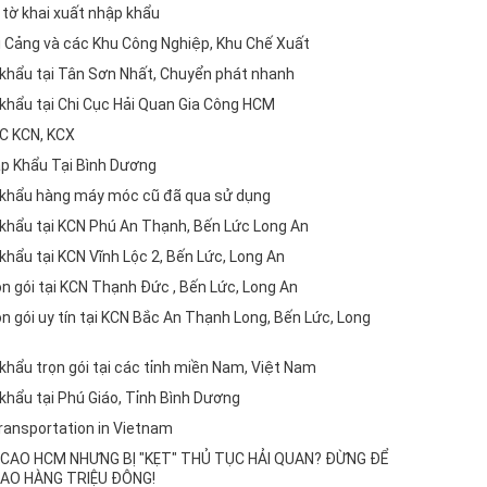
tờ khai xuất nhập khẩu
tại Cảng và các Khu Công Nghiệp, Khu Chế Xuất
 khẩu tại Tân Sơn Nhất, Chuyển phát nhanh
 khẩu tại Chi Cục Hải Quan Gia Công HCM
C KCN, KCX
ập Khẩu Tại Bình Dương
p khẩu hàng máy móc cũ đã qua sử dụng
 khẩu tại KCN Phú An Thạnh, Bến Lức Long An
khẩu tại KCN Vĩnh Lộc 2, Bến Lức, Long An
ọn gói tại KCN Thạnh Đức , Bến Lức, Long An
ọn gói uy tín tại KCN Bắc An Thạnh Long, Bến Lức, Long
 khẩu trọn gói tại các tỉnh miền Nam, Việt Nam
 khẩu tại Phú Giáo, Tỉnh Bình Dương
ransportation in Vietnam
CAO HCM NHƯNG BỊ "KẸT" THỦ TỤC HẢI QUAN? ĐỪNG ĐỂ
AO HÀNG TRIỆU ĐÔNG!