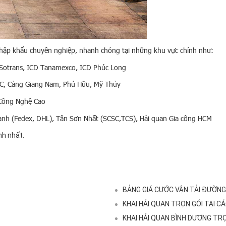
 nhập khẩu chuyên nghiệp, nhanh chóng tại những khu vực chính như:
D Sotrans, ICD Tanamexco, ICD Phúc Long
ITC, Cảng Giang Nam, Phú Hữu, Mỹ Thủy
 Công Nghệ Cao
hanh (Fedex, DHL), Tân Sơn Nhất (SCSC,TCS), Hải quan Gia công HCM
nh nhất.
BẢNG GIÁ CƯỚC VẬN TẢI ĐƯỜNG
KHAI HẢI QUAN TRỌN GÓI TẠI CÁ
KHAI HẢI QUAN BÌNH DƯƠNG TR