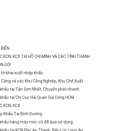
 BIỂN
C KCN, KCX TẠI HỒ CHÍ MINH VÀ CÁC TỈNH THÀNH
ỌN GÓI
tờ khai xuất nhập khẩu
tại Cảng và các Khu Công Nghiệp, Khu Chế Xuất
 khẩu tại Tân Sơn Nhất, Chuyển phát nhanh
 khẩu tại Chi Cục Hải Quan Gia Công HCM
C KCN, KCX
ập Khẩu Tại Bình Dương
p khẩu hàng máy móc cũ đã qua sử dụng
 khẩu tại KCN Phú An Thạnh, Bến Lức Long An