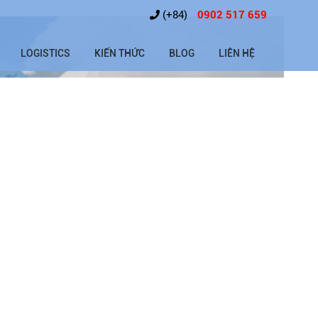
(+84)
0902 517 659
LOGISTICS
KIẾN THỨC
BLOG
LIÊN HỆ