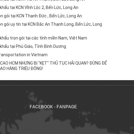
khẩu tại KCN Vĩnh Lộc 2, Bến Lức, Long An
ọn gói tại KCN Thạnh Đức , Bến Lức, Long An
ọn gói uy tín tại KCN Bắc An Thạnh Long, Bến Lức, Long
 khẩu trọn gói tại các tỉnh miền Nam, Việt Nam
 khẩu tại Phú Giáo, Tỉnh Bình Dương
ransportation in Vietnam
CAO HCM NHƯNG BỊ "KẸT" THỦ TỤC HẢI QUAN? ĐỪNG ĐỂ
AO HÀNG TRIỆU ĐÔNG!
FACEBOOK - FANPAGE